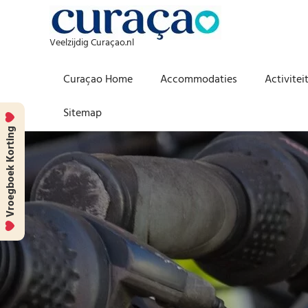
Veelzijdig Curaçao.nl
Curaçao Home
Accommodaties
Activitei
Sitemap
Vroegboek Korting
Skip
to
content