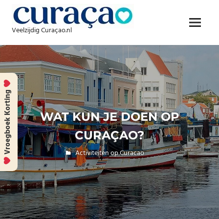
Skip
to
Menu
content
Veelzijdig Curaçao.nl
Vroegboek Korting
WAT KUN JE DOEN OP
CURAÇAO?
29 april 2025
Globetrotter
Activiteiten op Curacao