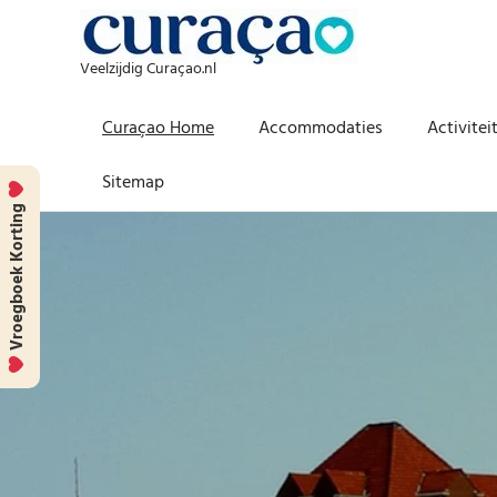
Veelzijdig Curaçao.nl
Curaçao Home
Accommodaties
Activitei
Sitemap
Vroegboek Korting
Skip
to
content