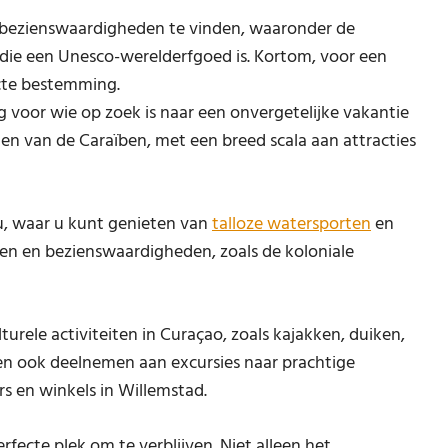
che bezienswaardigheden te vinden, waaronder de
die een Unesco-werelderfgoed is. Kortom, voor een
ecte bestemming.
 voor wie op zoek is naar een onvergetelijke vakantie
den van de Caraïben, met een breed scala aan attracties
u, waar u kunt genieten van
talloze watersporten
en
uwen en bezienswaardigheden, zoals de koloniale
turele activiteiten in Curaçao, zoals kajakken, duiken,
n ook deelnemen aan excursies naar prachtige
rs en winkels in Willemstad.
rfecte plek om te verblijven. Niet alleen het