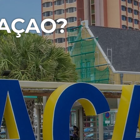
RAÇAO?