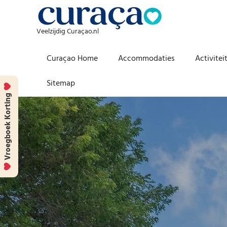
Veelzijdig Curaçao.nl
Curaçao Home
Accommodaties
Activitei
Sitemap
Vroegboek Korting
Skip
to
content