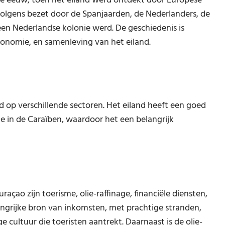
5e eeuw, toen het eiland werd ontdekt door Europese
volgens bezet door de Spanjaarden, de Nederlanders, de
een Nederlandse kolonie werd. De geschiedenis is
conomie, en samenleving van het eiland.
d op verschillende sectoren. Het eiland heeft een goed
ie in de Caraïben, waardoor het een belangrijk
çao zijn toerisme, olie-raffinage, financiële diensten,
langrijke bron van inkomsten, met prachtige stranden,
 cultuur die toeristen aantrekt. Daarnaast is de olie-