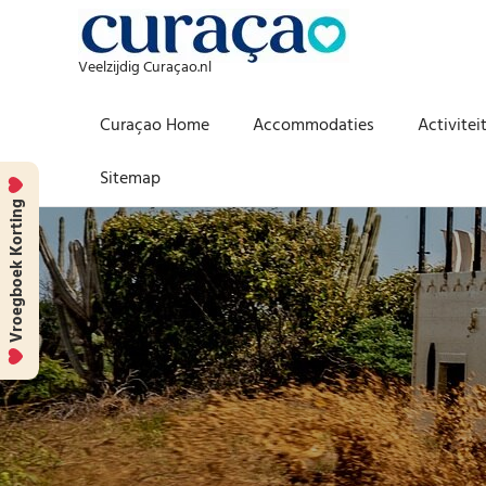
Veelzijdig Curaçao.nl
Curaçao Home
Accommodaties
Activitei
Sitemap
Vroegboek Korting
Skip
to
content