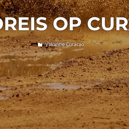
REIS OP CU
29 april 2025
Globetrotter
Vakantie Curacao